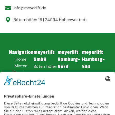
info@meyerlift.de
Böternhöfen 16 | 24594 Hohenwestedt
Navigation
meyerlift
meyerlift
meyerlift
Home
GmbH
Hamburg-
Hamburg-
Mieten
Böternhöfen
Nord
Süd
Service
16
Am Dolmen 1
Soltauer Str.
Unternehmen
24594
25494
62
Verkauf
Hohenwestedt
Borstel-
21629 Neu
News
Hohenraden
Wulmstorf
04871 -
8010
04101 -
04168 -
849900
9186730
ANFAHRT