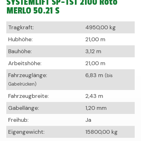
SYSTEMLIFT SP-TST 2100 Roto
MERLO 50.21 S
Tragkraft:
4950,00 kg
Hubhöhe:
21,00 m
Bauhöhe:
3,12 m
Arbeitshöhe:
21,00 m
Fahrzeuglänge:
6,83 m
(bis
Gabelrücken)
Fahrzeugbreite:
2,43 m
Gabellänge:
1,20 mm
Freihub:
Ja
Eigengewicht:
15800,00 kg