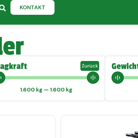
KONTAKT
ler
ragkraft
Gewich
Zurück
1.600
kg
—
1.600
kg
FILTER ANZEIGEN