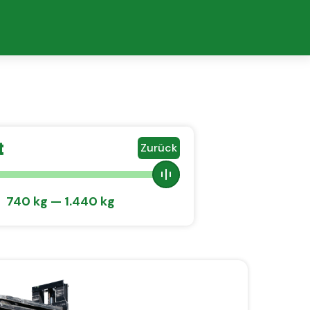
Search
...
t
Zurück
740
kg
—
1.440
kg