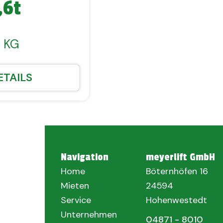
,6t
 KG
ETAILS
Navigation
meyerlift GmbH
Home
Böternhöfen 16
Mieten
24594
Service
Hohenwestedt
Unternehmen
04871 - 8010