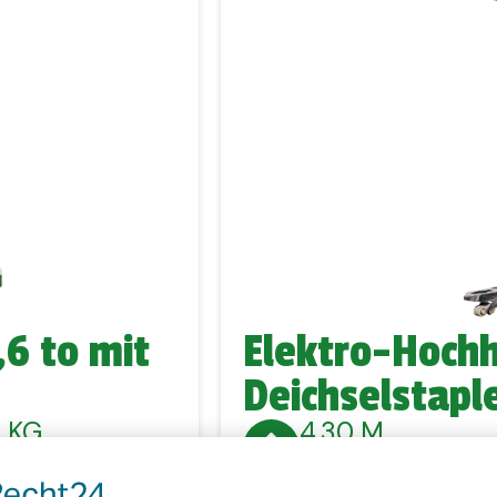
6 to mit
Elektro-Hoch
Deichselstapl
 KG
4,30 M
ARBEITSHÖHE