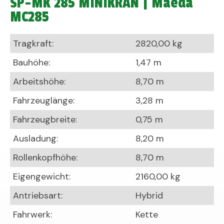
SP-MK 285 MINIKRAN | Maeda
MC285
Tragkraft:
2820,00 kg
Bauhöhe:
1,47 m
Arbeitshöhe:
8,70 m
Fahrzeuglänge:
3,28 m
Fahrzeugbreite:
0,75 m
Ausladung:
8,20 m
Rollenkopfhöhe:
8,70 m
Eigengewicht:
2160,00 kg
Antriebsart:
Hybrid
Fahrwerk:
Kette