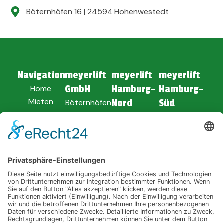
Böternhöfen 16 | 24594 Hohenwestedt
Navigation
meyerlift
meyerlift
meyerlift
Home
GmbH
Hamburg-
Hamburg-
Mieten
Böternhöfen
Nord
Süd
Service
16
Am Dolmen 1
Soltauer Str.
Unternehmen
24594
25494
62
Verkauf
Hohenwestedt
Borstel-
21629 Neu
News
Hohenraden
Wulmstorf
04871 -
8010
04101 -
04168 -
849900
9186730
ANFAHRT
PLANEN
ANFAHRT
ANFAHRT
PLANEN
PLANEN
E-