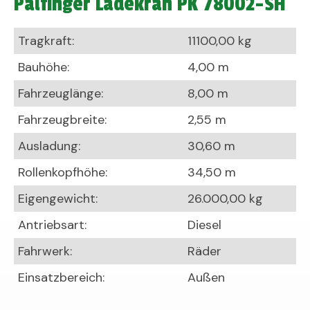
Palfinger Ladekran PK 78002-SH
Tragkraft:
11100,00 kg
Bauhöhe:
4,00 m
Fahrzeuglänge:
8,00 m
Fahrzeugbreite:
2,55 m
Ausladung:
30,60 m
Rollenkopfhöhe:
34,50 m
Eigengewicht:
26.000,00 kg
Antriebsart:
Diesel
Fahrwerk:
Räder
Einsatzbereich:
Außen