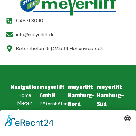
04871 80 10
info@meyerlift.de
Böternhöfen 16 | 24594 Hohenwestedt
Navigation
meyerlift
meyerlift
meyerlift
Home
GmbH
Hamburg-
Hamburg-
Mieten
Böternhöfen
Nord
Süd
Service
16
Am Dolmen 1
Soltauer Str.
Unternehmen
24594
25494
62
Verkauf
Hohenwestedt
Borstel-
21629 Neu
News
Hohenraden
Wulmstorf