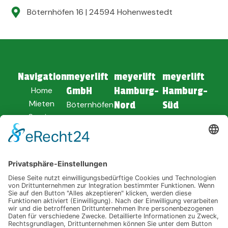
Böternhöfen 16 | 24594 Hohenwestedt
Navigation
meyerlift
meyerlift
meyerlift
Home
GmbH
Hamburg-
Hamburg-
Mieten
Böternhöfen
Nord
Süd
Service
16
Am Dolmen 1
Soltauer Str.
Unternehmen
24594
25494
62
Verkauf
Hohenwestedt
Borstel-
21629 Neu
News
Hohenraden
Wulmstorf
04871 -
8010
04101 -
04168 -
849900
9186730
ANFAHRT
PLANEN
ANFAHRT
ANFAHRT
PLANEN
PLANEN
E-