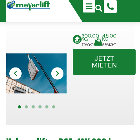
Zum
Search
Inhalt
...
springen
300,00
45,00
KG
KG
TRAGKRAFT
GEWICHT
JETZT
MIETEN