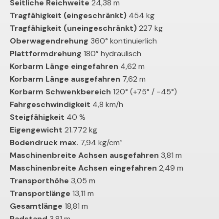
Seitliche Reichweite
24,38 m
Tragfähigkeit (eingeschränkt)
454 kg
Tragfähigkeit (uneingeschränkt)
227 kg
Oberwagendrehung
360° kontinuierlich
Plattformdrehung
180° hydraulisch
Korbarm Länge eingefahren
4,62 m
Korbarm Länge ausgefahren
7,62 m
Korbarm Schwenkbereich
120° (+75° / −45°)
Fahrgeschwindigkeit
4,8 km/h
Steigfähigkeit
40 %
Eigengewicht
21.772 kg
Bodendruck max.
7,94 kg/cm²
Maschinenbreite Achsen ausgefahren
3,81 m
Maschinenbreite Achsen eingefahren
2,49 m
Transporthöhe
3,05 m
Transportlänge
13,11 m
Gesamtlänge
18,81 m
Radstand
3,81 m