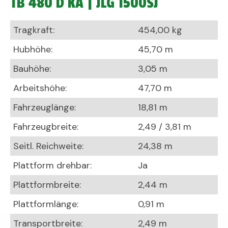
TB 480 D KA | JLG 1500SJ
Tragkraft:
454,00 kg
Hubhöhe:
45,70 m
Bauhöhe:
3,05 m
Arbeitshöhe:
47,70 m
Fahrzeuglänge:
18,81 m
Fahrzeugbreite:
2,49 / 3,81 m
Seitl. Reichweite:
24,38 m
Plattform drehbar:
Ja
Plattformbreite:
2,44 m
Plattformlänge:
0,91 m
Transportbreite:
2,49 m