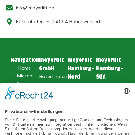
info@meyerlift.de
Böternhöfen 16 | 24594 Hohenwestedt
Navigation
meyerlift
meyerlift
meyerlift
Home
GmbH
Hamburg-
Hamburg-
Mieten
Böternhöfen
Nord
Süd
Service
16
Am Dolmen 1
Soltauer Str.
Unternehmen
24594
25494
62
Verkauf
Hohenwestedt
Borstel-
21629 Neu
News
Hohenraden
Wulmstorf
04871 -
8010
04101 -
04168 -
849900
9186730
ANFAHRT