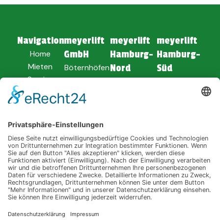
Navigation
meyerlift
meyerlift
meyerlift
Home
GmbH
Hamburg-
Hamburg-
Mieten
Böternhöfen
Nord
Süd
Service
16
Am Dolmen 1
Soltauer Str.
Unternehmen
24594
25494
62
Verkauf
Hohenwestedt
Borstel-
21629 Neu
News
Hohenraden
Wulmstorf
04871 -
8010
04101 -
04168 -
849900
9186730
ANFAHRT
PLANEN
ANFAHRT
ANFAHRT
PLANEN
PLANEN
E-
MAIL
E-
E-
MAIL
MAIL