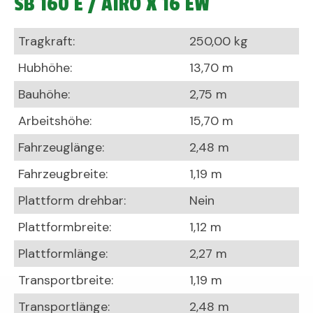
SB 160 E / AIRO X 16 EW
Tragkraft:
250,00 kg
Hubhöhe:
13,70 m
Bauhöhe:
2,75 m
Arbeitshöhe:
15,70 m
Fahrzeuglänge:
2,48 m
Fahrzeugbreite:
1,19 m
Plattform drehbar:
Nein
Plattformbreite:
1,12 m
Plattformlänge:
2,27 m
Transportbreite:
1,19 m
Transportlänge:
2,48 m